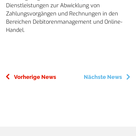
Dienstleistungen zur Abwicklung von
Zahlungsvorgängen und Rechnungen in den
Bereichen Debitorenmanagement und Online-
Handel.
Beitragsnavigation
Vorherige News
Nächste News