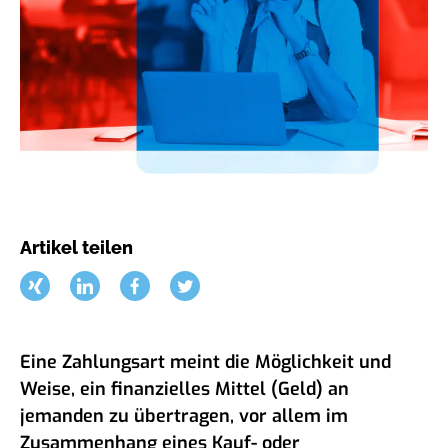
Artikel teilen
Eine
Zahlungsart
meint die Möglichkeit und
Weise, ein finanzielles Mittel (Geld) an
jemanden zu übertragen, vor allem im
Zusammenhang eines Kauf- oder